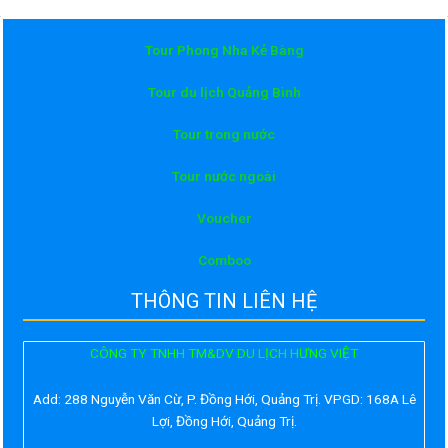
Tour Phong Nha Kẻ Bàng
Tour du lịch Quảng Bình
Tour trong nước
Tour nước ngoài
Voucher
Comboo
THÔNG TIN LIÊN HỆ
CÔNG TY TNHH TM&DV DU LỊCH HƯNG VIỆT
Add:
288 Nguyễn Văn Cừ, P. Đồng Hới, Quảng Trị. VPGD: 168A Lê
Lợi, Đồng Hới, Quảng Trị.