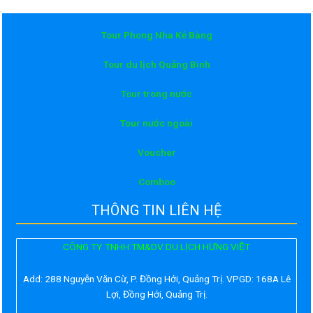
Tour Phong Nha Kẻ Bàng
Tour du lịch Quảng Bình
Tour trong nước
Tour nước ngoài
Voucher
Comboo
THÔNG TIN LIÊN HỆ
CÔNG TY TNHH TM&DV DU LỊCH HƯNG VIỆT
Add:
288 Nguyễn Văn Cừ, P. Đồng Hới, Quảng Trị. VPGD: 168A Lê
Lợi, Đồng Hới, Quảng Trị.