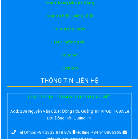
Tour Phong Nha Kẻ Bàng
Tour du lịch Quảng Bình
Tour trong nước
Tour nước ngoài
Voucher
Comboo
THÔNG TIN LIÊN HỆ
CÔNG TY TNHH TM&DV DU LỊCH HƯNG VIỆT
Add:
288 Nguyễn Văn Cừ, P. Đồng Hới, Quảng Trị. VPGD: 168A Lê
Lợi, Đồng Hới, Quảng Trị.
Tel Office: +84 2323 818 878
Hotline: +84 918805368