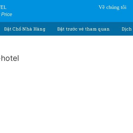
Về chúng tôi
VEL
r Price
Đặt Chổ Nhà Hàng
Đặt trước vé tham quan
Dịch 
hotel