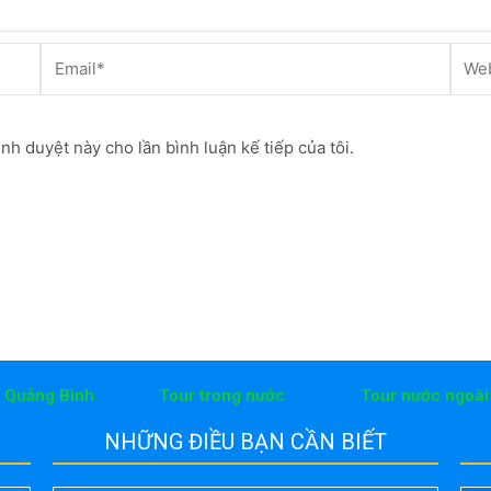
Email*
Webs
ình duyệt này cho lần bình luận kế tiếp của tôi.
h Quảng Bình
Tour trong nước
Tour nước ngoài
NHỮNG ĐIỀU BẠN CẦN BIẾT