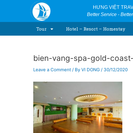
Skip
Post
HƯNG VIỆT TRA
to
navigation
Better Service - Bette
content
Tour
Hotel – Resort – Homestay
bien-vang-spa-gold-coast-
Leave a Comment
/ By
VI DONG
/
30/12/2020