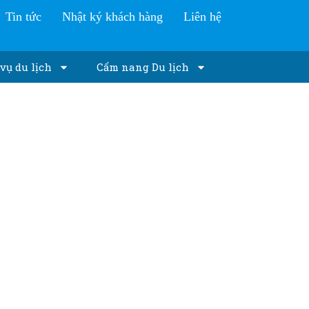
Tin tức
Nhật ký khách hàng
Liên hệ
vụ du lịch
Cẩm nang Du lịch