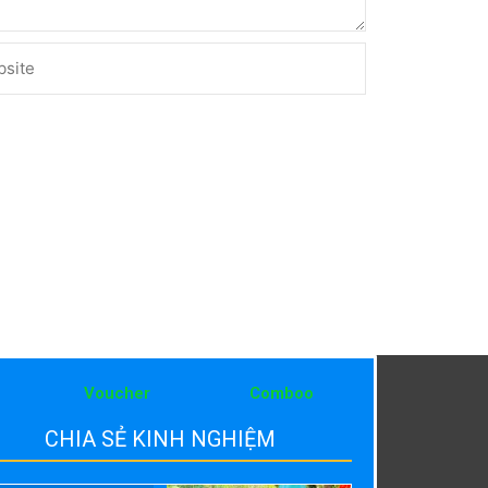
ite
Voucher
Comboo
CHIA SẺ KINH NGHIỆM