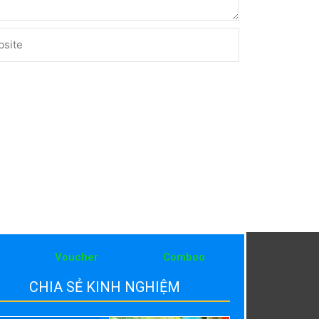
ite
Voucher
Comboo
CHIA SẺ KINH NGHIỆM