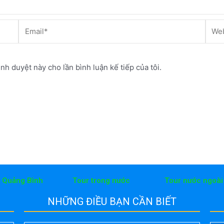
Email*
Webs
ình duyệt này cho lần bình luận kế tiếp của tôi.
h Quảng Bình
Tour trong nước
Tour nước ngoài
NHỮNG ĐIỀU BẠN CẦN BIẾT