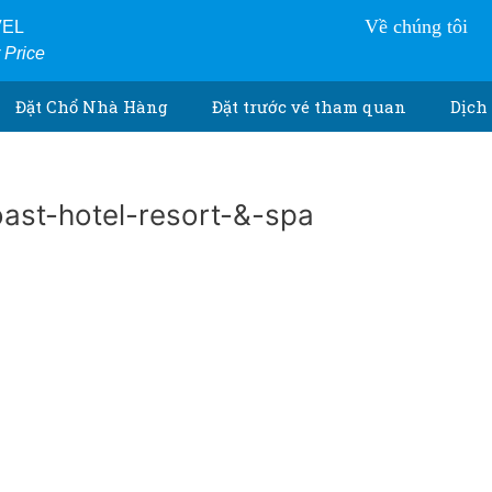
Về chúng tôi
VEL
r Price
Đặt Chổ Nhà Hàng
Đặt trước vé tham quan
Dịch 
oast-hotel-resort-&-spa