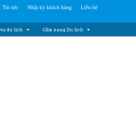
Tin tức
Nhật ký khách hàng
Liên hệ
vụ du lịch
Cẩm nang Du lịch