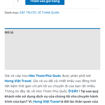
Thêm vào giỏ hàng
Danh mục:
ĐẶT TRƯỚC VÉ THAM QUAN
Mô tả
Đánh giá (0)
Chính sách giá
Điểm nổi bật
Lưu ý khi đặt tour
Giá vé cáp treo
Hòn Thơm Phú Quốc
được phân phối bởi
Hưng Việt Travel.
Gía vé ưu đãi và chiết khấu cao đồng thời
tiết kiệm thời gian chi phí tối ưu chuyến đi của bạn rất nhiều.
Thông tin đầy đủ về Hòn Thơm Phú Quốc
Ở ĐÂY
! Tại sao quý
khách nên sử dụng dịch vụ của chúng tôi cho chuyến hành
trình của bạn? Vì,
Hưng Việt Travel
là đối tác thân quen của