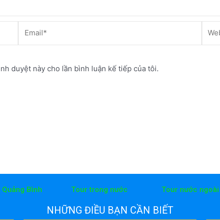
Email*
Webs
ình duyệt này cho lần bình luận kế tiếp của tôi.
h Quảng Bình
Tour trong nước
Tour nước ngoài
NHỮNG ĐIỀU BẠN CẦN BIẾT