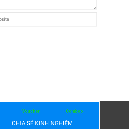
ite
Voucher
Comboo
CHIA SẺ KINH NGHIỆM