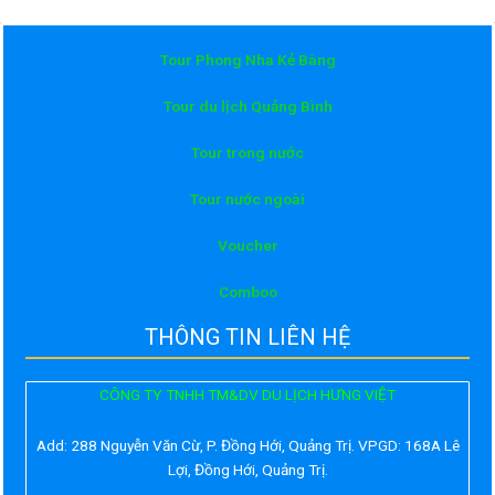
Tour Phong Nha Kẻ Bàng
Tour du lịch Quảng Bình
Tour trong nước
Tour nước ngoài
Voucher
Comboo
THÔNG TIN LIÊN HỆ
CÔNG TY TNHH TM&DV DU LỊCH HƯNG VIỆT
Add:
288 Nguyễn Văn Cừ, P. Đồng Hới, Quảng Trị. VPGD: 168A Lê
Lợi, Đồng Hới, Quảng Trị.