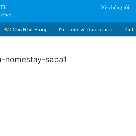
Về chúng tôi
VEL
r Price
Đặt Chổ Nhà Hàng
Đặt trước vé tham quan
Dịch 
n-homestay-sapa1