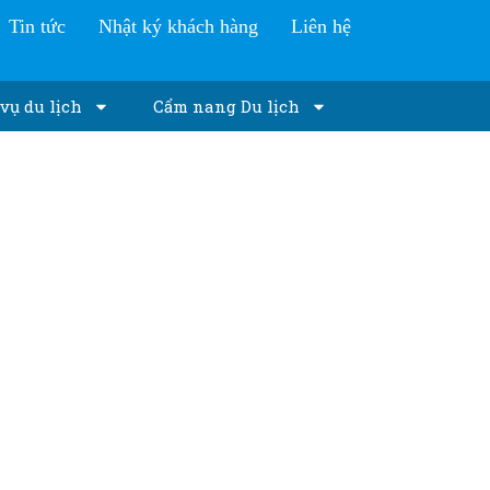
Tin tức
Nhật ký khách hàng
Liên hệ
vụ du lịch
Cẩm nang Du lịch