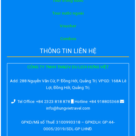
Tour trong nước
Tour nước ngoài
Voucher
Comboo
THÔNG TIN LIÊN HỆ
CÔNG TY TNHH TM&DV DU LỊCH HƯNG VIỆT
Add:
288 Nguyễn Văn Cừ, P. Đồng Hới, Quảng Trị. VPGD: 168A Lê
Lợi, Đồng Hới, Quảng Trị.
Tel Office: +84 2323 818 878
Hotline: +84 918805368
info@hungvietravel.com
GPKD/Mã số Thuế: 3100993318 – GPKDLH: GP:44-
0005/2019/SDL-GP LHNĐ.