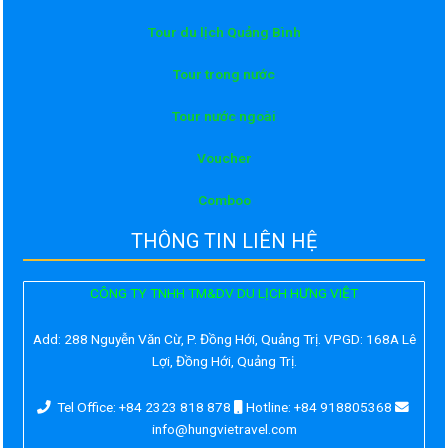
Tour du lịch Quảng Bình
Tour trong nước
Tour nước ngoài
Voucher
Comboo
THÔNG TIN LIÊN HỆ
CÔNG TY TNHH TM&DV DU LỊCH HƯNG VIỆT
Add:
288 Nguyễn Văn Cừ, P. Đồng Hới, Quảng Trị. VPGD: 168A Lê
Lợi, Đồng Hới, Quảng Trị.
Tel Office: +84 2323 818 878
Hotline: +84 918805368
info@hungvietravel.com