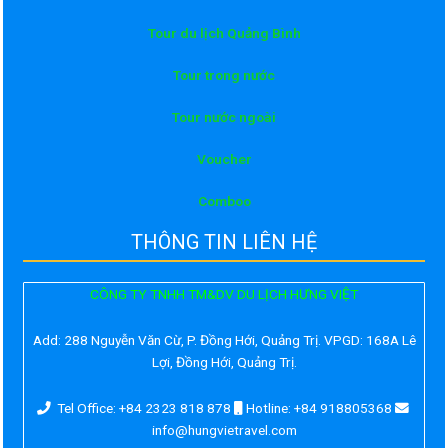
Tour du lịch Quảng Bình
Tour trong nước
Tour nước ngoài
Voucher
Comboo
THÔNG TIN LIÊN HỆ
CÔNG TY TNHH TM&DV DU LỊCH HƯNG VIỆT
Add:
288 Nguyễn Văn Cừ, P. Đồng Hới, Quảng Trị. VPGD: 168A Lê
Lợi, Đồng Hới, Quảng Trị.
Tel Office: +84 2323 818 878
Hotline: +84 918805368
info@hungvietravel.com