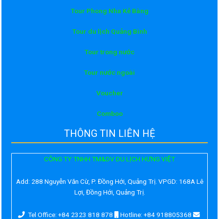
Tour Phong Nha Kẻ Bàng
Tour du lịch Quảng Bình
Tour trong nước
Tour nước ngoài
Voucher
Comboo
THÔNG TIN LIÊN HỆ
CÔNG TY TNHH TM&DV DU LỊCH HƯNG VIỆT
Add:
288 Nguyễn Văn Cừ, P. Đồng Hới, Quảng Trị. VPGD: 168A Lê
Lợi, Đồng Hới, Quảng Trị.
Tel Office: +84 2323 818 878
Hotline: +84 918805368