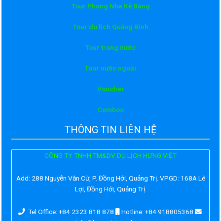
Tour Phong Nha Kẻ Bàng
Tour du lịch Quảng Bình
Tour trong nước
Tour nước ngoài
Voucher
Comboo
THÔNG TIN LIÊN HỆ
CÔNG TY TNHH TM&DV DU LỊCH HƯNG VIỆT
Add:
288 Nguyễn Văn Cừ, P. Đồng Hới, Quảng Trị. VPGD: 168A Lê
Lợi, Đồng Hới, Quảng Trị.
Tel Office: +84 2323 818 878
Hotline: +84 918805368