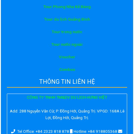
Tour Phong Nha Kẻ Bàng
Tour du lịch Quảng Bình
Tour trong nước
Tour nước ngoài
Voucher
Comboo
THÔNG TIN LIÊN HỆ
CÔNG TY TNHH TM&DV DU LỊCH HƯNG VIỆT
Add:
288 Nguyễn Văn Cừ, P. Đồng Hới, Quảng Trị. VPGD: 168A Lê
Lợi, Đồng Hới, Quảng Trị.
Tel Office: +84 2323 818 878
Hotline: +84 918805368