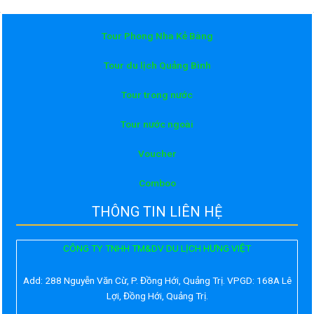
Tour Phong Nha Kẻ Bàng
Tour du lịch Quảng Bình
Tour trong nước
Tour nước ngoài
Voucher
Comboo
THÔNG TIN LIÊN HỆ
CÔNG TY TNHH TM&DV DU LỊCH HƯNG VIỆT
Add:
288 Nguyễn Văn Cừ, P. Đồng Hới, Quảng Trị. VPGD: 168A Lê
Lợi, Đồng Hới, Quảng Trị.