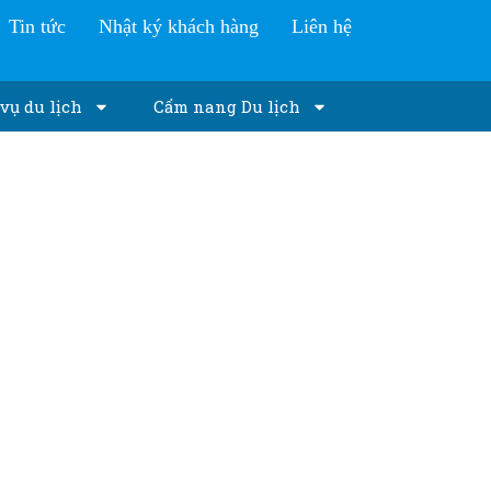
Tin tức
Nhật ký khách hàng
Liên hệ
vụ du lịch
Cẩm nang Du lịch