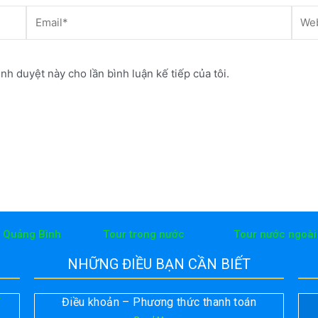
Email*
Webs
ình duyệt này cho lần bình luận kế tiếp của tôi.
h Quảng Bình
Tour trong nước
Tour nước ngoài
NHỮNG ĐIỀU BẠN CẦN BIẾT
Điều khoản – Phương thức thanh toán
T