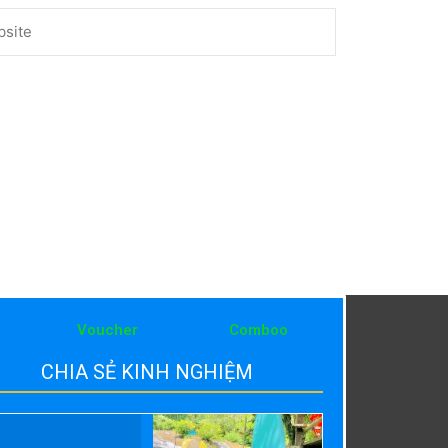
ite
Voucher
Comboo
CHIA SẺ KINH NGHIỆM