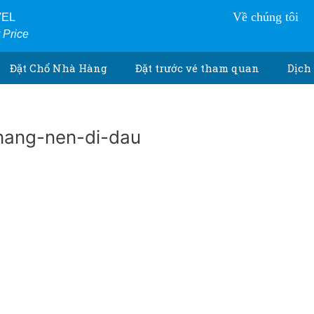
Về chúng tôi
VEL
r Price
Đặt Chổ Nhà Hàng
Đặt trước vé tham quan
Dịch 
nang-nen-di-dau