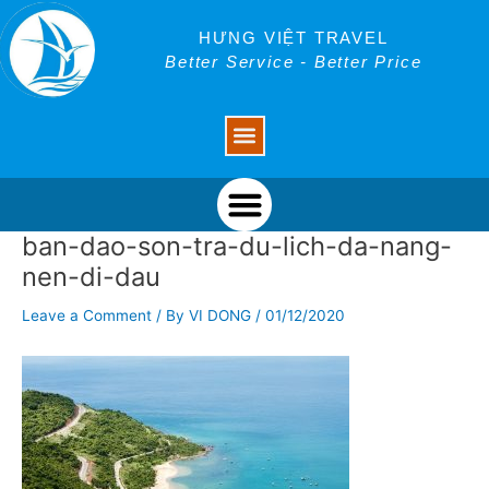
Skip
Post
to
navigation
HƯNG VIỆT TRAVEL
content
Better Service - Better Price
Menu
Menu
ban-dao-son-tra-du-lich-da-nang-
nen-di-dau
Leave a Comment
/ By
VI DONG
/
01/12/2020