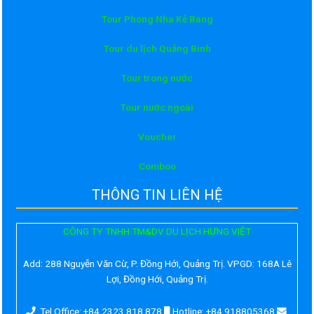
Tour Phong Nha Kẻ Bàng
Tour du lịch Quảng Bình
Tour trong nước
Tour nước ngoài
Voucher
Comboo
THÔNG TIN LIÊN HỆ
CÔNG TY TNHH TM&DV DU LỊCH HƯNG VIỆT
Add:
288 Nguyễn Văn Cừ, P. Đồng Hới, Quảng Trị. VPGD: 168A Lê
Lợi, Đồng Hới, Quảng Trị.
Tel Office: +84 2323 818 878
Hotline: +84 918805368