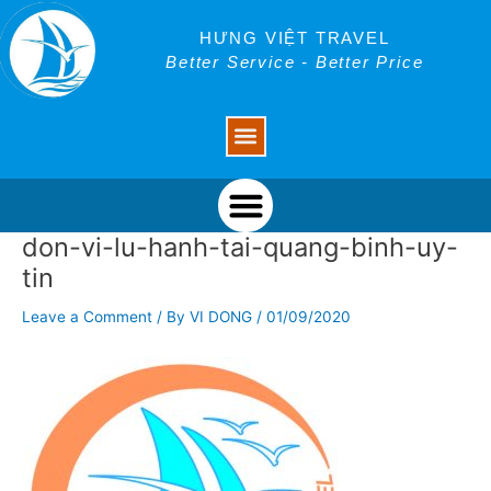
Skip
Post
to
navigation
HƯNG VIỆT TRAVEL
content
Better Service - Better Price
Menu
Menu
don-vi-lu-hanh-tai-quang-binh-uy-
tin
Leave a Comment
/ By
VI DONG
/
01/09/2020