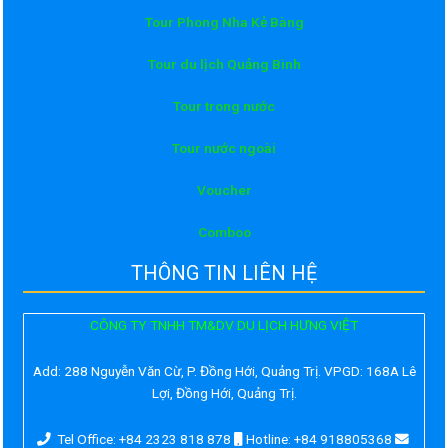
Tour Phong Nha Kẻ Bàng
Tour du lịch Quảng Bình
Tour trong nước
Tour nước ngoài
Voucher
Comboo
THÔNG TIN LIÊN HỆ
CÔNG TY TNHH TM&DV DU LỊCH HƯNG VIỆT
Add:
288 Nguyễn Văn Cừ, P. Đồng Hới, Quảng Trị. VPGD: 168A Lê
Lợi, Đồng Hới, Quảng Trị.
Tel Office: +84 2323 818 878
Hotline: +84 918805368