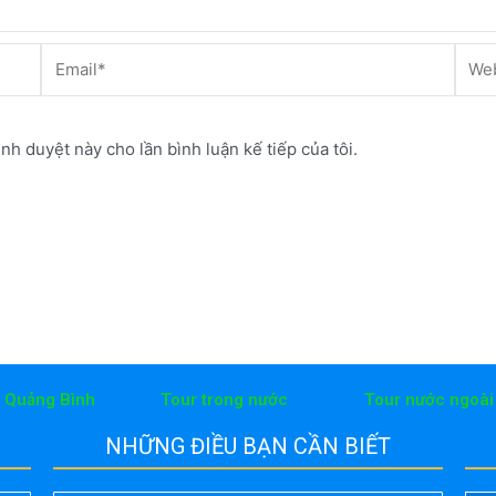
Email*
Webs
ình duyệt này cho lần bình luận kế tiếp của tôi.
h Quảng Bình
Tour trong nước
Tour nước ngoài
NHỮNG ĐIỀU BẠN CẦN BIẾT