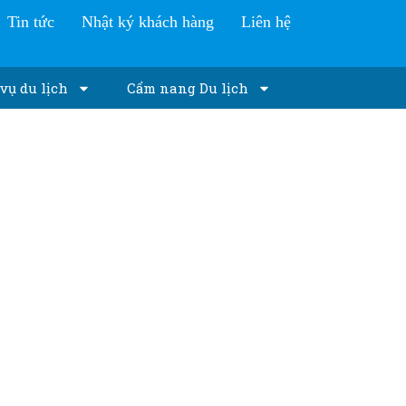
Tin tức
Nhật ký khách hàng
Liên hệ
vụ du lịch
Cẩm nang Du lịch