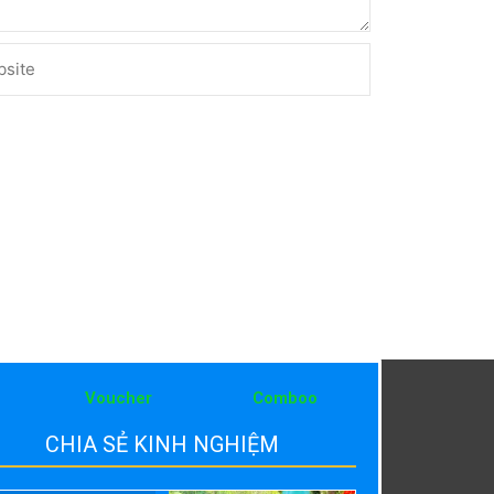
ite
Voucher
Comboo
CHIA SẺ KINH NGHIỆM