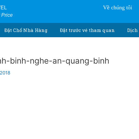
Về chúng tôi
VEL
r Price
Đặt Chổ Nhà Hàng
Đặt trước vé tham quan
Dịch 
inh-binh-nghe-an-quang-binh
/2018