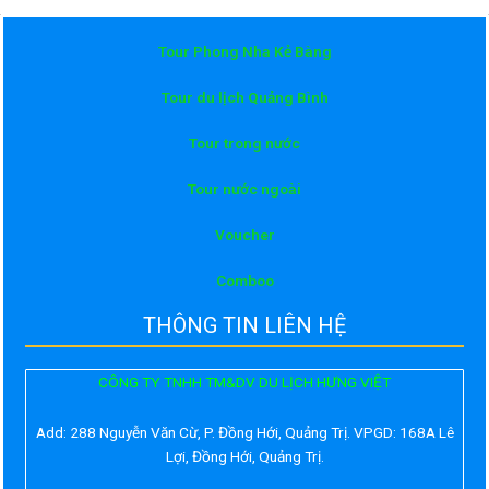
Tour Phong Nha Kẻ Bàng
Tour du lịch Quảng Bình
Tour trong nước
Tour nước ngoài
Voucher
Comboo
THÔNG TIN LIÊN HỆ
CÔNG TY TNHH TM&DV DU LỊCH HƯNG VIỆT
Add:
288 Nguyễn Văn Cừ, P. Đồng Hới, Quảng Trị. VPGD: 168A Lê
Lợi, Đồng Hới, Quảng Trị.