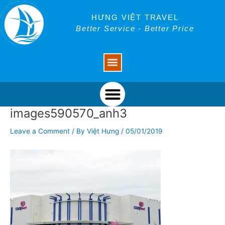
Skip
Post
to
navigation
HƯNG VIỆT TRAVEL
content
Better Service - Better Price
Menu
Menu
images590570_anh3
Leave a Comment
/ By
Việt Hưng
/
05/01/2019