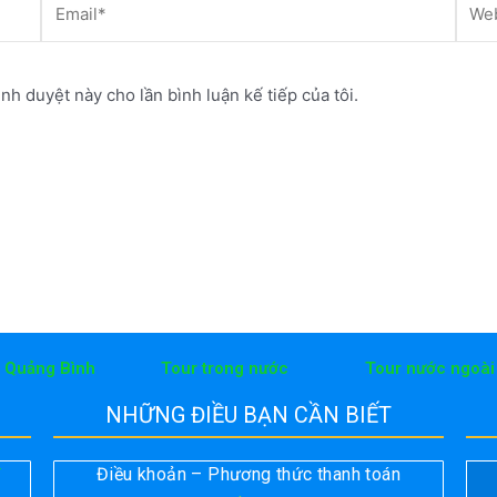
ình duyệt này cho lần bình luận kế tiếp của tôi.
h Quảng Bình
Tour trong nước
Tour nước ngoài
NHỮNG ĐIỀU BẠN CẦN BIẾT
Điều khoản – Phương thức thanh toán
T