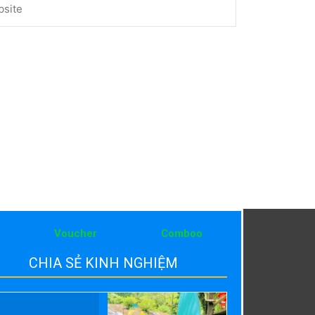
Voucher
Comboo
CHIA SẺ KINH NGHIỆM