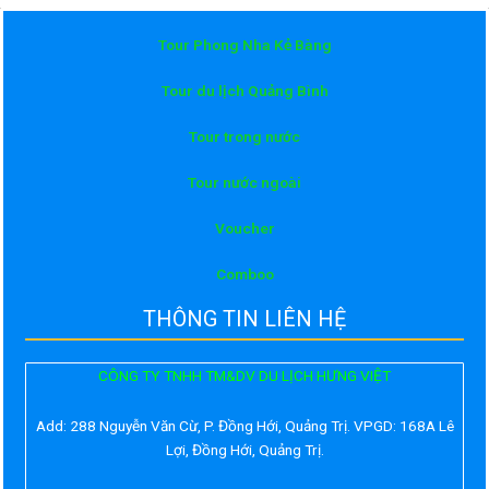
Tour Phong Nha Kẻ Bàng
Tour du lịch Quảng Bình
Tour trong nước
Tour nước ngoài
Voucher
Comboo
THÔNG TIN LIÊN HỆ
CÔNG TY TNHH TM&DV DU LỊCH HƯNG VIỆT
Add:
288 Nguyễn Văn Cừ, P. Đồng Hới, Quảng Trị. VPGD: 168A Lê
Lợi, Đồng Hới, Quảng Trị.