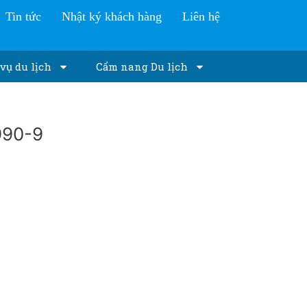
Tin tức
Nhật ký khách hàng
Liên hệ
vụ du lịch
Cẩm nang Du lịch
990-9