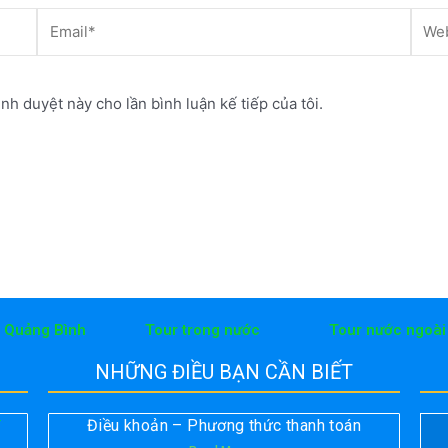
Email*
Webs
ình duyệt này cho lần bình luận kế tiếp của tôi.
h Quảng Bình
Tour trong nước
Tour nước ngoài
NHỮNG ĐIỀU BẠN CẦN BIẾT
Điều khoản – Phương thức thanh toán
T