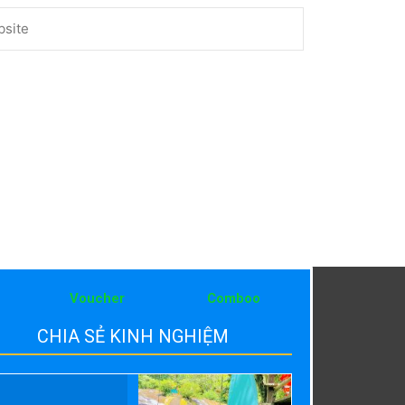
ite
Voucher
Comboo
CHIA SẺ KINH NGHIỆM