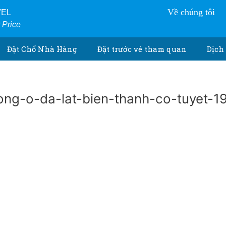
Về chúng tôi
VEL
r Price
Đặt Chổ Nhà Hàng
Đặt trước vé tham quan
Dịch 
ng-o-da-lat-bien-thanh-co-tuyet-1