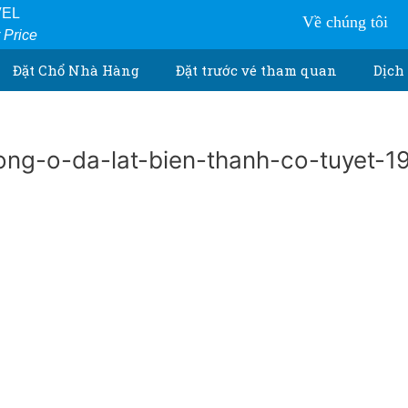
VEL
Về chúng tôi
r Price
Đặt Chổ Nhà Hàng
Đặt trước vé tham quan
Dịch 
ng-o-da-lat-bien-thanh-co-tuyet-1