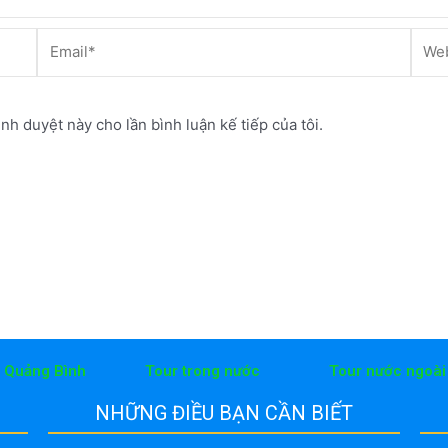
Email*
Webs
ình duyệt này cho lần bình luận kế tiếp của tôi.
h Quảng Bình
Tour trong nước
Tour nước ngoài
NHỮNG ĐIỀU BẠN CẦN BIẾT