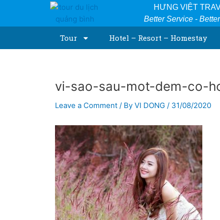
Skip
Post
HƯNG VIỆT TRA
to
navigation
Better Service - Bette
content
Tour
Hotel – Resort – Homestay
vi-sao-sau-mot-dem-co-ho
Leave a Comment
/ By
VI DONG
/
31/08/2020