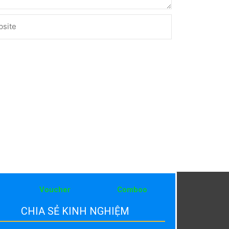
ite
Voucher
Comboo
CHIA SẺ KINH NGHIỆM