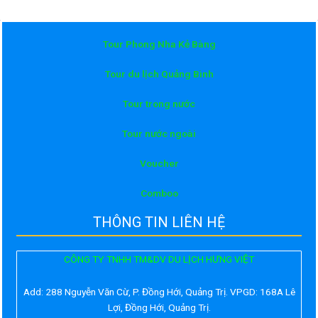
Tour Phong Nha Kẻ Bàng
Tour du lịch Quảng Bình
Tour trong nước
Tour nước ngoài
Voucher
Comboo
THÔNG TIN LIÊN HỆ
CÔNG TY TNHH TM&DV DU LỊCH HƯNG VIỆT
Add:
288 Nguyễn Văn Cừ, P. Đồng Hới, Quảng Trị. VPGD: 168A Lê
Lợi, Đồng Hới, Quảng Trị.