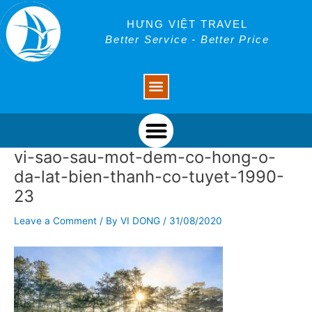
Skip
Post
to
navigation
HƯNG VIỆT TRAVEL
content
Better Service - Better Price
Menu
Menu
vi-sao-sau-mot-dem-co-hong-o-
da-lat-bien-thanh-co-tuyet-1990-
23
Leave a Comment
/ By
VI DONG
/
31/08/2020