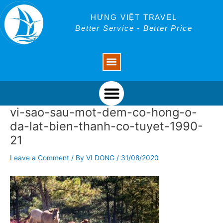
Skip
Post
to
navigation
HƯNG VIỆT TRAVEL
content
Better Service - Better Price
Menu
Menu
vi-sao-sau-mot-dem-co-hong-o-
da-lat-bien-thanh-co-tuyet-1990-
21
Leave a Comment
/ By
VI DONG
/
31/08/2020