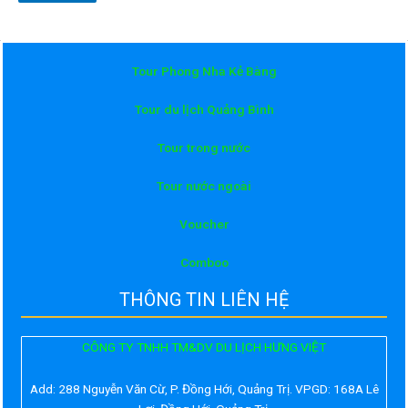
Tour Phong Nha Kẻ Bàng
Tour du lịch Quảng Bình
Tour trong nước
Tour nước ngoài
Voucher
Comboo
THÔNG TIN LIÊN HỆ
CÔNG TY TNHH TM&DV DU LỊCH HƯNG VIỆT
Add:
288 Nguyễn Văn Cừ, P. Đồng Hới, Quảng Trị. VPGD: 168A Lê