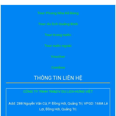
Tour Phong Nha Kẻ Bàng
Tour du lịch Quảng Bình
Tour trong nước
Tour nước ngoài
Voucher
Comboo
THÔNG TIN LIÊN HỆ
CÔNG TY TNHH TM&DV DU LỊCH HƯNG VIỆT
Add:
288 Nguyễn Văn Cừ, P. Đồng Hới, Quảng Trị. VPGD: 168A Lê
Lợi, Đồng Hới, Quảng Trị.