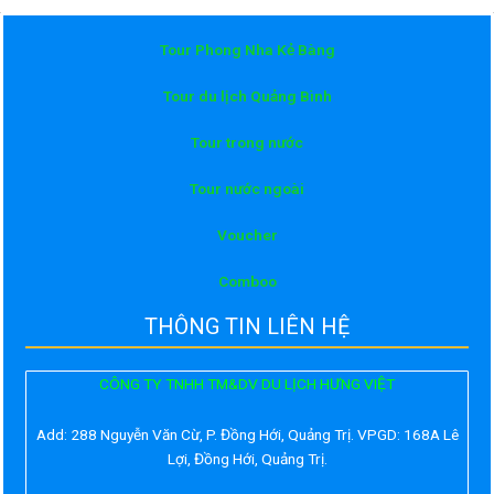
Tour Phong Nha Kẻ Bàng
Tour du lịch Quảng Bình
Tour trong nước
Tour nước ngoài
Voucher
Comboo
THÔNG TIN LIÊN HỆ
CÔNG TY TNHH TM&DV DU LỊCH HƯNG VIỆT
Add:
288 Nguyễn Văn Cừ, P. Đồng Hới, Quảng Trị. VPGD: 168A Lê
Lợi, Đồng Hới, Quảng Trị.