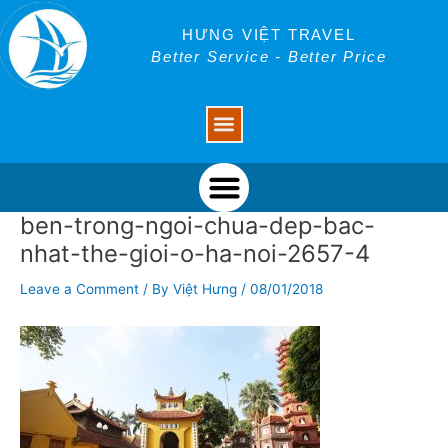
Skip
Post
to
navigation
HƯNG VIỆT TRAVEL
content
Better Service - Better Price
Menu
Menu
ben-trong-ngoi-chua-dep-bac-
nhat-the-gioi-o-ha-noi-2657-4
Leave a Comment
/ By
Việt Hưng
/
08/01/2018