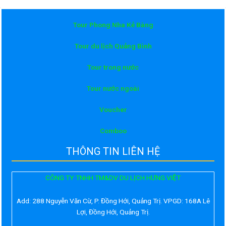
Tour Phong Nha Kẻ Bàng
Tour du lịch Quảng Bình
Tour trong nước
Tour nước ngoài
Voucher
Comboo
THÔNG TIN LIÊN HỆ
CÔNG TY TNHH TM&DV DU LỊCH HƯNG VIỆT
Add:
288 Nguyễn Văn Cừ, P. Đồng Hới, Quảng Trị. VPGD: 168A Lê
Lợi, Đồng Hới, Quảng Trị.