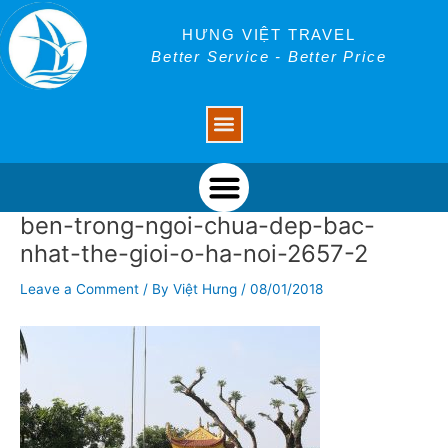
Skip
Post
to
navigation
HƯNG VIỆT TRAVEL
content
Better Service - Better Price
Menu
Menu
ben-trong-ngoi-chua-dep-bac-
nhat-the-gioi-o-ha-noi-2657-2
Leave a Comment
/ By
Việt Hưng
/
08/01/2018