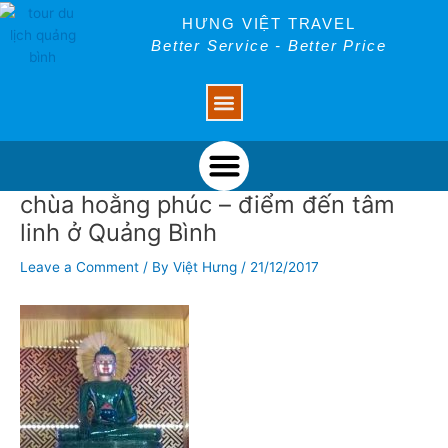
Skip
Post
HƯNG VIỆT TRAVEL
to
navigation
Better Service - Better Price
content
Menu
Menu
chùa hoằng phúc – điểm đến tâm
linh ở Quảng Bình
Leave a Comment
/ By
Việt Hưng
/
21/12/2017