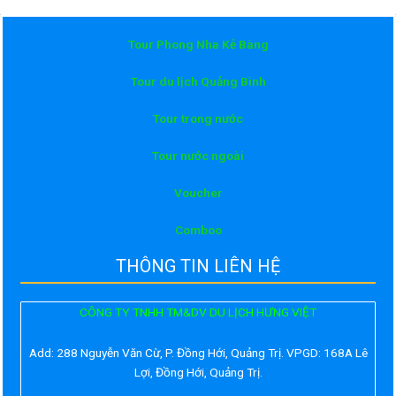
Tour Phong Nha Kẻ Bàng
Tour du lịch Quảng Bình
Tour trong nước
Tour nước ngoài
Voucher
Comboo
THÔNG TIN LIÊN HỆ
CÔNG TY TNHH TM&DV DU LỊCH HƯNG VIỆT
Add:
288 Nguyễn Văn Cừ, P. Đồng Hới, Quảng Trị. VPGD: 168A Lê
Lợi, Đồng Hới, Quảng Trị.