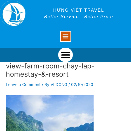
Skip
Post
to
navigation
HƯNG VIỆT TRAVEL
content
Better Service - Better Price
Menu
Menu
view-farm-room-chay-lap-
homestay-&-resort
Leave a Comment
/ By
VI DONG
/
02/10/2020