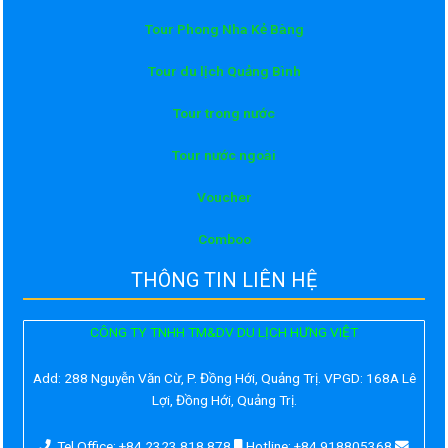
Tour Phong Nha Kẻ Bàng
Tour du lịch Quảng Bình
Tour trong nước
Tour nước ngoài
Voucher
Comboo
THÔNG TIN LIÊN HỆ
CÔNG TY TNHH TM&DV DU LỊCH HƯNG VIỆT
Add:
288 Nguyễn Văn Cừ, P. Đồng Hới, Quảng Trị. VPGD: 168A Lê
Lợi, Đồng Hới, Quảng Trị.
Tel Office: +84 2323 818 878
Hotline: +84 918805368