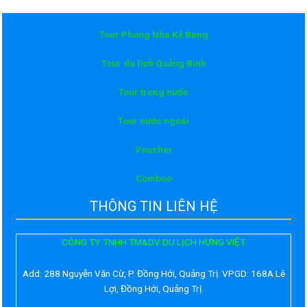
Tour Phong Nha Kẻ Bàng
Tour du lịch Quảng Bình
Tour trong nước
Tour nước ngoài
Voucher
Comboo
THÔNG TIN LIÊN HỆ
CÔNG TY TNHH TM&DV DU LỊCH HƯNG VIỆT
Add:
288 Nguyễn Văn Cừ, P. Đồng Hới, Quảng Trị. VPGD: 168A Lê
Lợi, Đồng Hới, Quảng Trị.