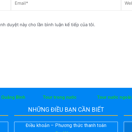
ình duyệt này cho lần bình luận kế tiếp của tôi.
h Quảng Bình
Tour trong nước
Tour nước ngoài
NHỮNG ĐIỀU BẠN CẦN BIẾT
Điều khoản – Phương thức thanh toán
T