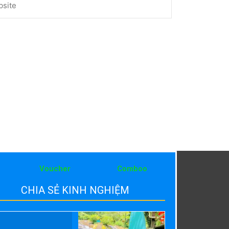
Voucher
Comboo
CHIA SẺ KINH NGHIỆM