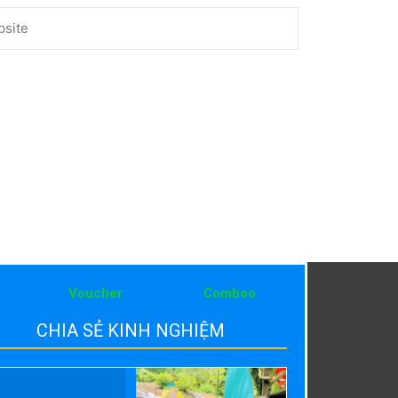
ite
Voucher
Comboo
CHIA SẺ KINH NGHIỆM