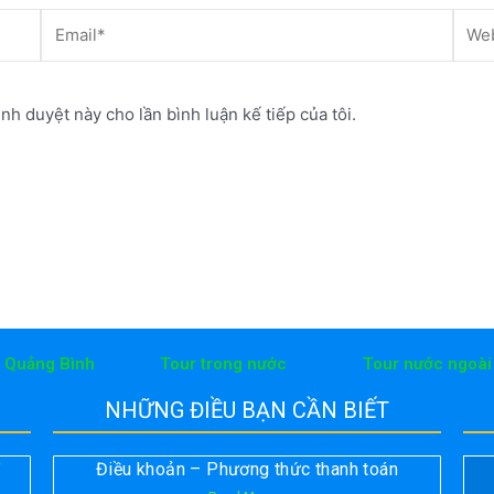
Email*
Webs
ình duyệt này cho lần bình luận kế tiếp của tôi.
h Quảng Bình
Tour trong nước
Tour nước ngoài
NHỮNG ĐIỀU BẠN CẦN BIẾT
Điều khoản – Phương thức thanh toán
T