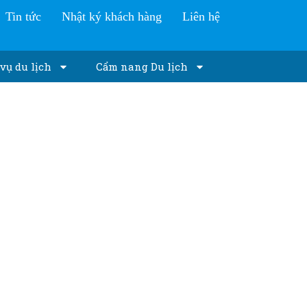
Tin tức
Nhật ký khách hàng
Liên hệ
vụ du lịch
Cẩm nang Du lịch