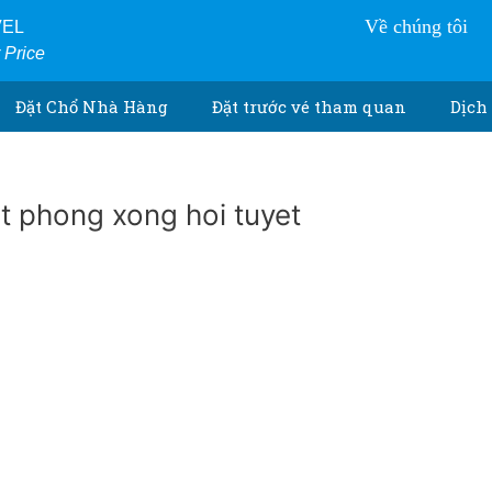
Về chúng tôi
VEL
r Price
Đặt Chổ Nhà Hàng
Đặt trước vé tham quan
Dịch 
 phong xong hoi tuyet