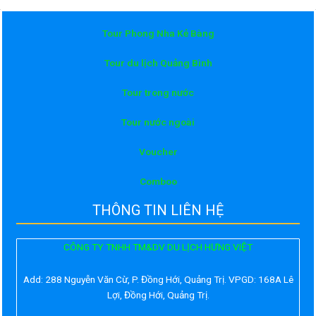
Tour Phong Nha Kẻ Bàng
Tour du lịch Quảng Bình
Tour trong nước
Tour nước ngoài
Voucher
Comboo
THÔNG TIN LIÊN HỆ
CÔNG TY TNHH TM&DV DU LỊCH HƯNG VIỆT
Add:
288 Nguyễn Văn Cừ, P. Đồng Hới, Quảng Trị. VPGD: 168A Lê
Lợi, Đồng Hới, Quảng Trị.