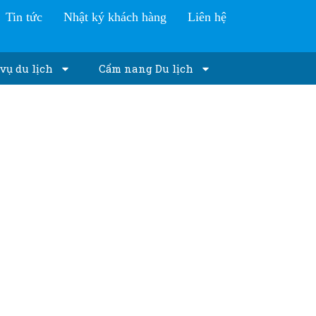
Tin tức
Nhật ký khách hàng
Liên hệ
vụ du lịch
Cẩm nang Du lịch