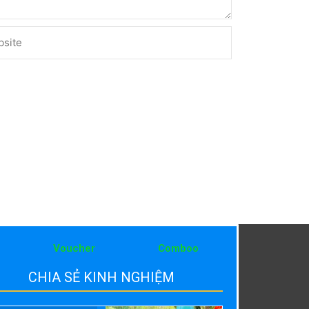
ite
Voucher
Comboo
CHIA SẺ KINH NGHIỆM