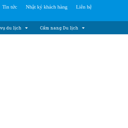
Tin tức
Nhật ký khách hàng
Liên hệ
vụ du lịch
Cẩm nang Du lịch