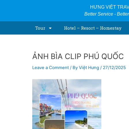
Skip
Post
HƯNG VIỆT TRA
to
navigation
Better Service - Bette
content
Tour
Hotel – Resort – Homestay
ẢNH BÌA CLIP PHÚ QUỐC
Leave a Comment
/ By
Việt Hưng
/
27/12/2025