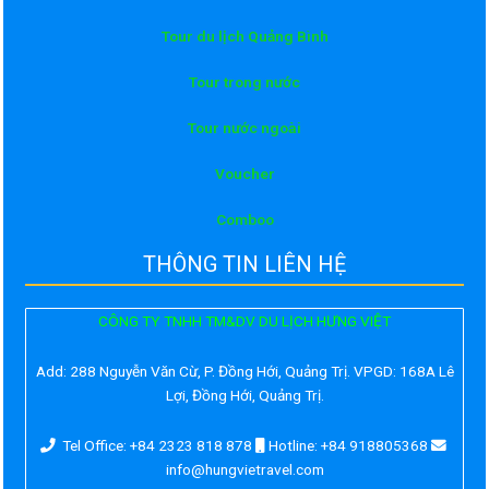
Tour du lịch Quảng Bình
Tour trong nước
Tour nước ngoài
Voucher
Comboo
THÔNG TIN LIÊN HỆ
CÔNG TY TNHH TM&DV DU LỊCH HƯNG VIỆT
Add:
288 Nguyễn Văn Cừ, P. Đồng Hới, Quảng Trị. VPGD: 168A Lê
Lợi, Đồng Hới, Quảng Trị.
Tel Office: +84 2323 818 878
Hotline: +84 918805368
info@hungvietravel.com