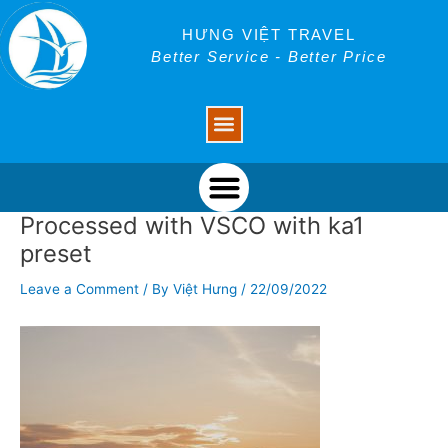
Skip
Post
to
navigation
HƯNG VIỆT TRAVEL
content
Better Service - Better Price
Menu
Menu
Processed with VSCO with ka1
preset
Leave a Comment
/ By
Việt Hưng
/
22/09/2022