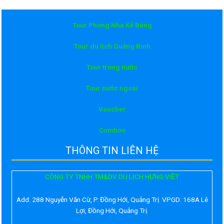
Tour Phong Nha Kẻ Bàng
Tour du lịch Quảng Bình
Tour trong nước
Tour nước ngoài
Voucher
Comboo
THÔNG TIN LIÊN HỆ
CÔNG TY TNHH TM&DV DU LỊCH HƯNG VIỆT
Add:
288 Nguyễn Văn Cừ, P. Đồng Hới, Quảng Trị. VPGD: 168A Lê
Lợi, Đồng Hới, Quảng Trị.