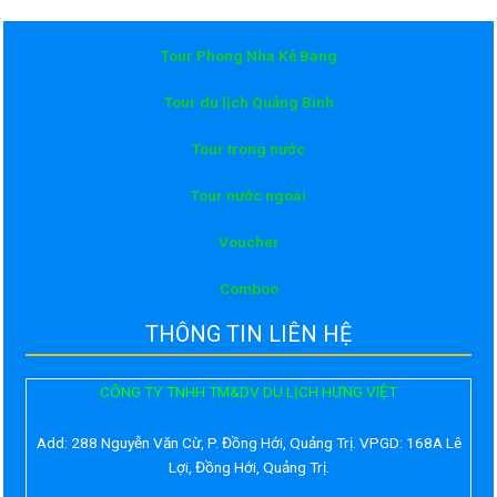
Tour Phong Nha Kẻ Bàng
Tour du lịch Quảng Bình
Tour trong nước
Tour nước ngoài
Voucher
Comboo
THÔNG TIN LIÊN HỆ
CÔNG TY TNHH TM&DV DU LỊCH HƯNG VIỆT
Add:
288 Nguyễn Văn Cừ, P. Đồng Hới, Quảng Trị. VPGD: 168A Lê
Lợi, Đồng Hới, Quảng Trị.