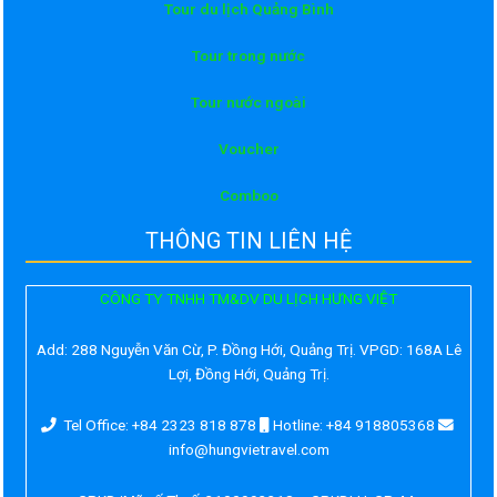
Tour du lịch Quảng Bình
Tour trong nước
Tour nước ngoài
Voucher
Comboo
THÔNG TIN LIÊN HỆ
CÔNG TY TNHH TM&DV DU LỊCH HƯNG VIỆT
Add:
288 Nguyễn Văn Cừ, P. Đồng Hới, Quảng Trị. VPGD: 168A Lê
Lợi, Đồng Hới, Quảng Trị.
Tel Office: +84 2323 818 878
Hotline: +84 918805368
info@hungvietravel.com