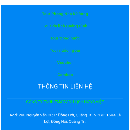
Tour Phong Nha Kẻ Bàng
Tour du lịch Quảng Bình
Tour trong nước
Tour nước ngoài
Voucher
Comboo
THÔNG TIN LIÊN HỆ
CÔNG TY TNHH TM&DV DU LỊCH HƯNG VIỆT
Add:
288 Nguyễn Văn Cừ, P. Đồng Hới, Quảng Trị. VPGD: 168A Lê
Lợi, Đồng Hới, Quảng Trị.