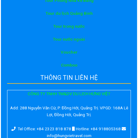
Tour Phong Nha Kẻ Bàng
Tour du lịch Quảng Bình
Tour trong nước
Tour nước ngoài
Voucher
Comboo
THÔNG TIN LIÊN HỆ
CÔNG TY TNHH TM&DV DU LỊCH HƯNG VIỆT
Add:
288 Nguyễn Văn Cừ, P. Đồng Hới, Quảng Trị. VPGD: 168A Lê
Lợi, Đồng Hới, Quảng Trị.
Tel Office: +84 2323 818 878
Hotline: +84 918805368
info@hungvietravel.com