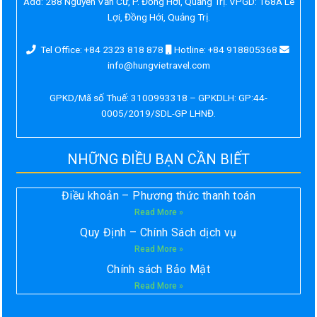
Add:
288 Nguyễn Văn Cừ, P. Đồng Hới, Quảng Trị. VPGD: 168A Lê
Lợi, Đồng Hới, Quảng Trị.
Tel Office: +84 2323 818 878
Hotline: +84 918805368
info@hungvietravel.com
GPKD/Mã số Thuế: 3100993318 – GPKDLH: GP:44-
0005/2019/SDL-GP LHNĐ.
NHỮNG ĐIỀU BẠN CẦN BIẾT
Điều khoản – Phương thức thanh toán
Read More »
Quy Định – Chính Sách dịch vụ
Read More »
Chính sách Bảo Mật
Read More »