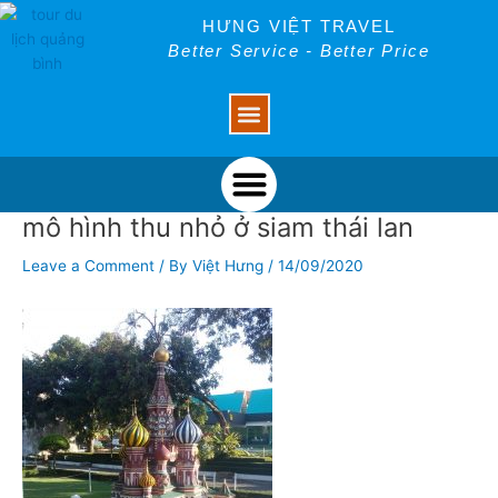
Skip
Post
HƯNG VIỆT TRAVEL
to
navigation
Better Service - Better Price
content
Menu
Menu
mô hình thu nhỏ ở siam thái lan
Leave a Comment
/ By
Việt Hưng
/
14/09/2020