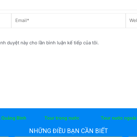
Email*
Webs
ình duyệt này cho lần bình luận kế tiếp của tôi.
h Quảng Bình
Tour trong nước
Tour nước ngoài
NHỮNG ĐIỀU BẠN CẦN BIẾT