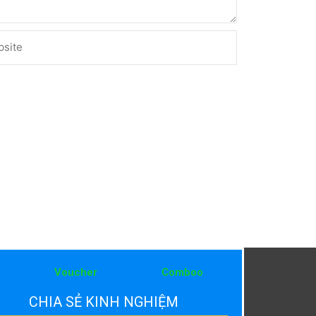
ite
Voucher
Comboo
CHIA SẺ KINH NGHIỆM