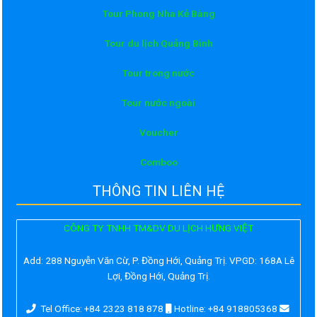
Tour Phong Nha Kẻ Bàng
Tour du lịch Quảng Bình
Tour trong nước
Tour nước ngoài
Voucher
Comboo
THÔNG TIN LIÊN HỆ
CÔNG TY TNHH TM&DV DU LỊCH HƯNG VIỆT
Add:
288 Nguyễn Văn Cừ, P. Đồng Hới, Quảng Trị. VPGD: 168A Lê
Lợi, Đồng Hới, Quảng Trị.
Tel Office: +84 2323 818 878
Hotline: +84 918805368