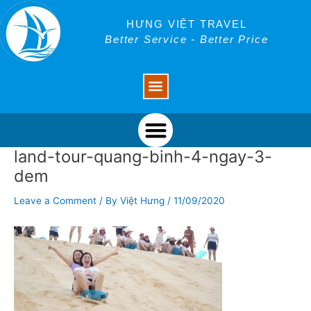
Skip
Post
to
navigation
HƯNG VIỆT TRAVEL
content
Better Service - Better Price
Menu
Menu
land-tour-quang-binh-4-ngay-3-
dem
Leave a Comment
/ By
Việt Hưng
/
11/09/2020