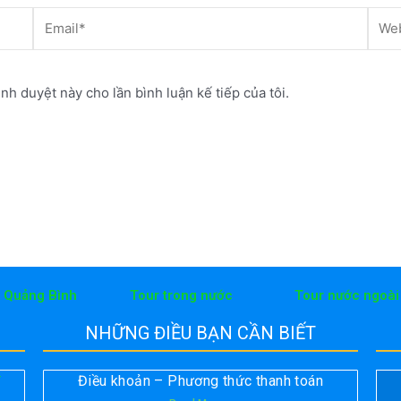
Email*
Webs
ình duyệt này cho lần bình luận kế tiếp của tôi.
h Quảng Bình
Tour trong nước
Tour nước ngoài
NHỮNG ĐIỀU BẠN CẦN BIẾT
Điều khoản – Phương thức thanh toán
T