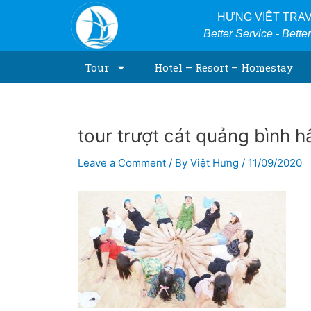
Skip
Post
HƯNG VIỆT TRA
to
navigation
Better Service - Bette
content
Tour
Hotel – Resort – Homestay
tour trượt cát quảng bình 
Leave a Comment
/ By
Việt Hưng
/
11/09/2020