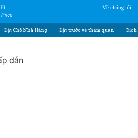
Về chúng tôi
VEL
r Price
Đặt Chổ Nhà Hàng
Đặt trước vé tham quan
Dịch 
hấp dẫn