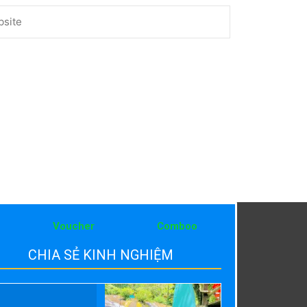
ite
Voucher
Comboo
CHIA SẺ KINH NGHIỆM